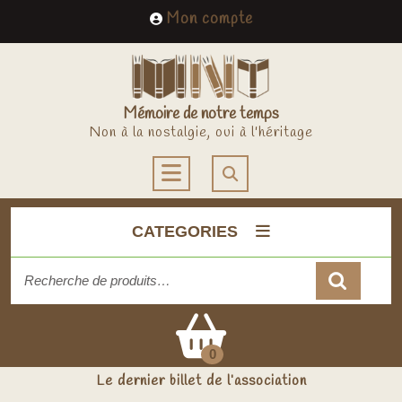
Skip
My
Mon compte
to
Account
content
Mémoire de notre temps
Non à la nostalgie, oui à l'héritage
Open
Button
CATEGORIES
Recherche
pour :
Cart
0
Le dernier billet de l’association