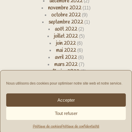
décembre 2022
(2)
novembre 2022
(11)
octobre 2022
(9)
septembre 2022
(1)
août 2022
(2)
juillet 2022
(5)
juin 2022
(6)
mai 2022
(6)
avril 2022
(6)
mars 2022
(7)
février 2022
(6)
janvier 2022
(7)
Nous utilisons des cookies pour optimiser notre site web et notre service.
décembre 2021
(10)
novembre 2021
(8)
octobre 2021
(4)
Accepter
septembre 2021
(2)
Tout refuser
Association MEMOIRE DE NOTRE TEMPS - 7 rue du Romarin
- 30 900 Nîmes - France - mnt@memoire-notretemps.com
Politique de cookies
Politique de confidentialité
Scroll