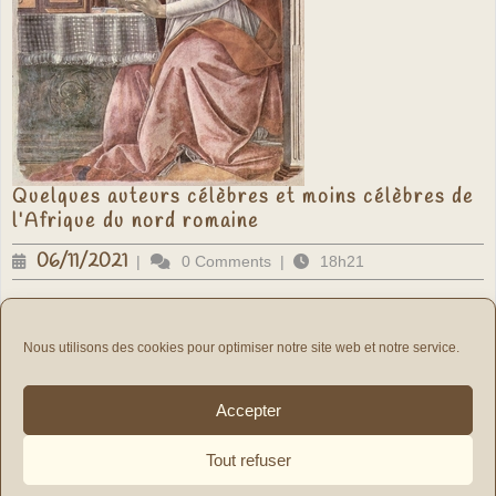
Quelques auteurs célèbres et moins célèbres de
Quelques
l’Afrique du nord romaine
auteurs
célèbres
06/11/2021
06/11/2021
|
0 Comments
|
18h21
et
moins
célèbres
Les dizaines de vestiges de cités de l’antiquité attestent de
de
l’importance considérable de la présence romaine dans le Maghreb.
l’Afrique
Nous utilisons des cookies pour optimiser notre site web et notre service.
du
nord
romaine
Voir
Voir plus ...
Accepter
plus
...
Tout refuser
Association MEMOIRE DE NOTRE TEMPS - 7 rue du Romarin