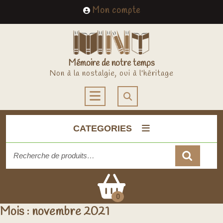
Skip
My
Mon compte
to
Account
content
Mémoire de notre temps
Non à la nostalgie, oui à l'héritage
Open
Button
CATEGORIES
Recherche
pour :
Cart
0
Mois :
novembre 2021