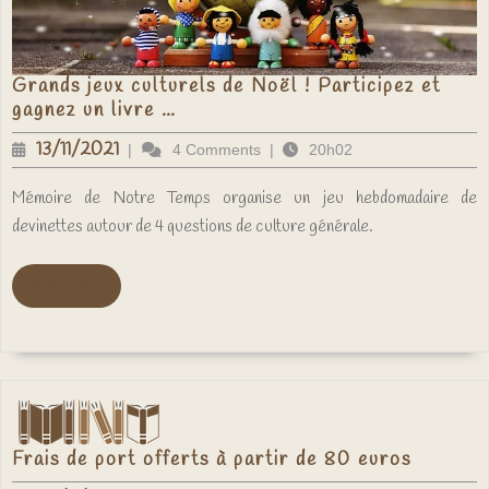
Grands jeux culturels de Noël ! Participez et
Grands
gagnez un livre …
jeux
culturels
13/11/2021
13/11/2021
|
4 Comments
|
20h02
de
Noël
!
Mémoire de Notre Temps organise un jeu hebdomadaire de
Participez
devinettes autour de 4 questions de culture générale.
et
gagnez
un
livre
Voir
Voir plus ...
…
plus
...
Frais
Frais de port offerts à partir de 80 euros
de