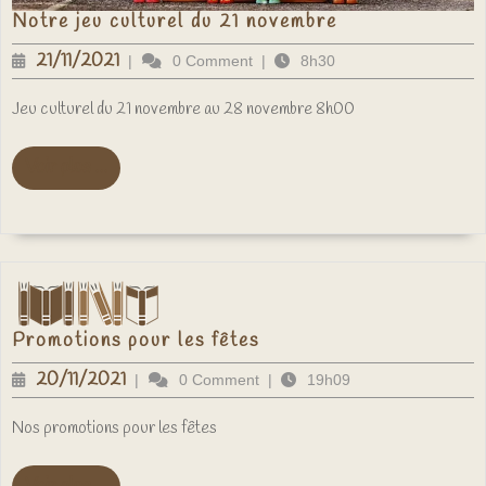
Notre
Notre jeu culturel du 21 novembre
jeu
culturel
21/11/2021
21/11/2021
|
0 Comment
|
8h30
du
21
novembre
Jeu culturel du 21 novembre au 28 novembre 8h00
Voir
Voir plus ...
plus
...
Promotions
Promotions pour les fêtes
pour
les
20/11/2021
20/11/2021
|
0 Comment
|
19h09
fêtes
Nos promotions pour les fêtes
Voir