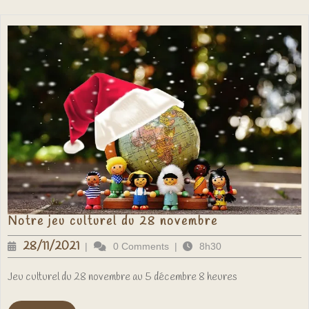
Notre
Notre jeu culturel du 28 novembre
jeu
culturel
28/11/2021
28/11/2021
|
0 Comments
|
8h30
du
28
novembre
Jeu culturel du 28 novembre au 5 décembre 8 heures