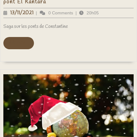
Constantine,
pont El Kantara
la
ville
13/11/2021
13/11/2021
|
0 Comments
|
20h05
suspendue
:
aujourd’hui
Saga sur les ponts de Constantine
le
pont
El
Voir
Voir plus ...
Kantara
plus
...