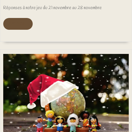
c
d
Réponses à notre jeu du 21 novembre au 28 novembre
2
n
Voir
Voir plus ...
plus
...