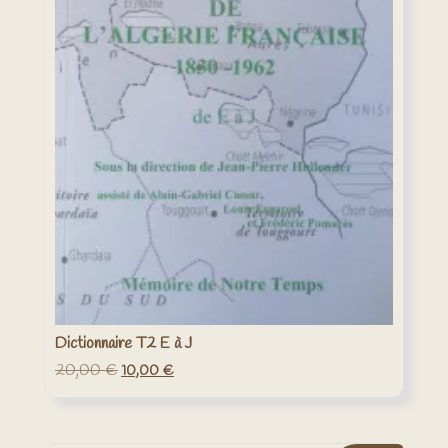
Dictionnaire T2 E à J
20,00
€
Le
Le
10,00
€
prix
prix
initial
actuel
était :
est :
20,00 €.
10,00 €.