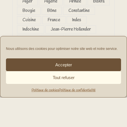
Alger
Algérie
Armée
Biskra
Bougie
Bône
Constantine
Cuisine
France
Indes
Indochine
Jean-Pierre Hollender
Kabylie
Maroc
Mitidja
Médéa
Oran
Philippeville
Nous utilisons des cookies pour optimiser notre site web et notre service.
Relizane
Sahara
Sahel
Accepter
Tunisie
Tout refuser
Filtrer par tarif
Politique de cookies
Politique de confidentialité
Prix :
0 €
—
30 €
Filtrer