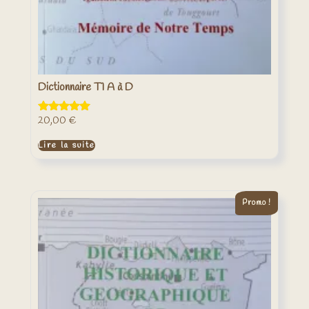
Dictionnaire T1 A à D
20,00
€
Note
5.00
sur 5
Lire la suite
Promo !