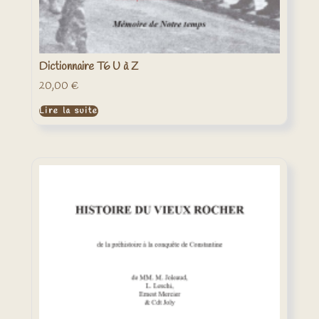
Dictionnaire T6 U à Z
20,00
€
Lire la suite