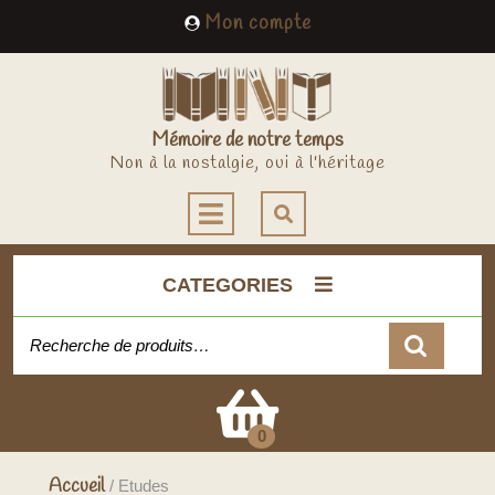
Skip
My
Mon compte
to
Account
content
Mémoire de notre temps
Non à la nostalgie, oui à l'héritage
Open
Button
CATEGORIES
Recherche pour :
Cart
0
Accueil
/ Etudes