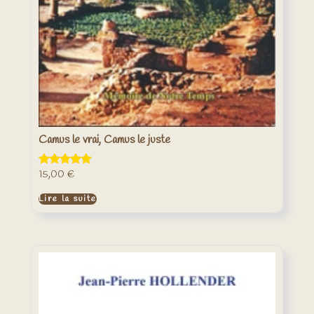
Camus le vrai, Camus le juste
15,00
€
Note
5.00
sur 5
Lire la suite