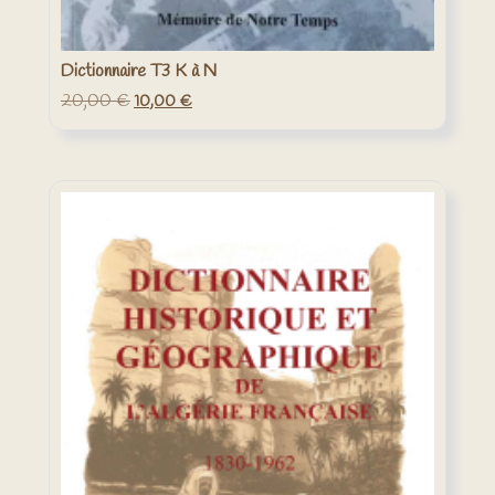
Dictionnaire T3 K à N
20,00
€
Le
Le
10,00
€
prix
prix
initial
actuel
était :
est :
20,00 €.
10,00 €.