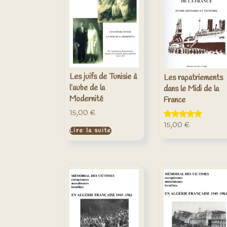
Les juifs de Tunisie à
Les rapatriements
l’aube de la
dans le Midi de la
Modernité
France
15,00
€
15,00
€
Note
Lire la suite
5.00
sur 5