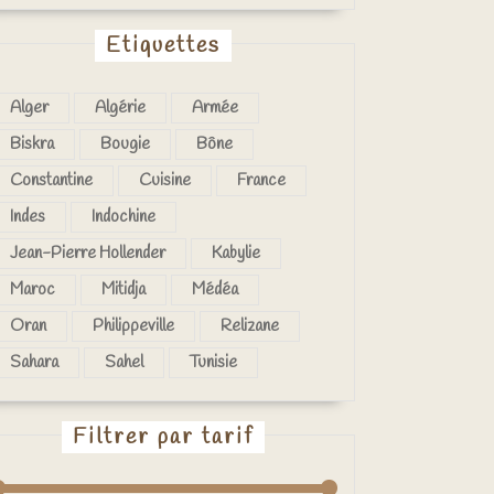
Etiquettes
Alger
Algérie
Armée
Biskra
Bougie
Bône
Constantine
Cuisine
France
Indes
Indochine
Jean-Pierre Hollender
Kabylie
Maroc
Mitidja
Médéa
Oran
Philippeville
Relizane
Sahara
Sahel
Tunisie
Filtrer par tarif