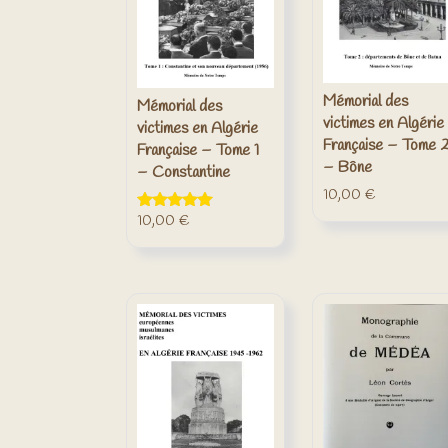
Mémorial des
Mémorial des
victimes en Algérie
victimes en Algérie
Française – Tome 
Française – Tome 1
– Bône
– Constantine
10,00
€
10,00
€
Note
5.00
sur 5