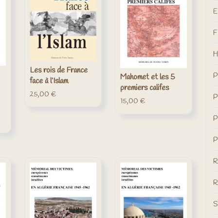
E
F
H
Les rois de France
P
Mahomet et les 5
face à l’Islam
premiers califes
25,00
€
P
15,00
€
P
P
R
R
S