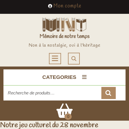
Skip
My
Mon compte
to
Account
content
Mémoire de notre temps
Non à la nostalgie, oui à l'héritage
Open
Button
CATEGORIES
Recherche
pour :
Cart
0
Notre jeu culturel du 28 novembre