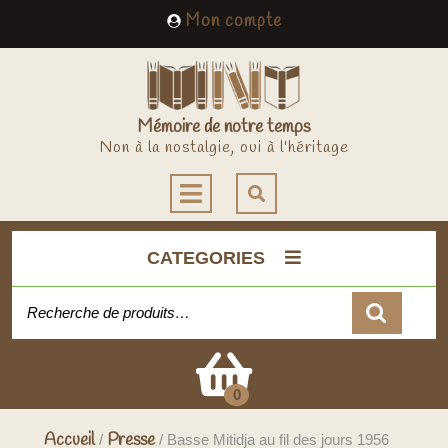
Skip
My
Mon compte
to
Account
content
Mémoire de notre temps
Non à la nostalgie, oui à l'héritage
Open
Button
CATEGORIES
Recherche pour :
Cart
0
Accueil
Presse
/
/ Basse Mitidja au fil des jours 1956