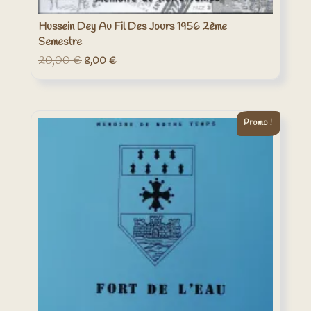
Hussein Dey Au Fil Des Jours 1956 2ème
Semestre
20,00
€
Le
Le
8,00
€
prix
prix
initial
actuel
était :
est :
20,00 €.
8,00 €.
Promo !