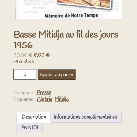
Basse Mitidja au fil des jours
1956
Le
Le
20,00
€
8,00
€
prix
prix
44 en stock
initial
actuel
était :
est :
quantité de Basse Mitidja au fil des jours 1956
20,00 €.
8,00 €.
Ajouter au panier
Presse
Catégorie :
Algérie
Mitidja
Étiquettes :
,
Description
Informations complémentaires
Avis (0)