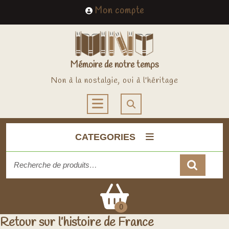
Skip
My
Mon compte
to
Account
content
Mémoire de notre temps
Non à la nostalgie, oui à l'héritage
Open
Button
CATEGORIES
Recherche
pour :
Cart
0
Retour sur l’histoire de France