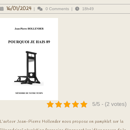
16/01/2024
16/01/2024
|
0 Comments
|
18h49
5/5 - (2 votes)
L’auteur Jean-Pierre Hollender nous propose un pamphlet sur la