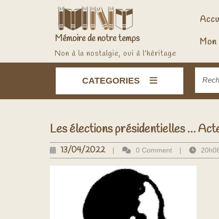
Skip
to
content
Accu
Mémoire de notre temps
Mon 
Non à la nostalgie, oui à l'héritage
Reche
CATEGORIES
pour :
Les élections présidentielles … Acte
13/04/2022
13/04/2022
|
0 Comment
|
20h0