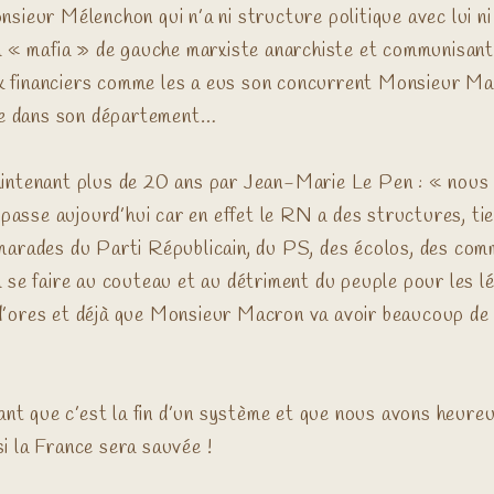
ieur Mélenchon qui n’a ni structure politique avec lui ni d
la « mafia » de gauche marxiste anarchiste et communisan
ieux financiers comme les a eus son concurrent Monsieur 
che dans son département…
intenant plus de 20 ans par Jean-Marie Le Pen : « nous se
 passe aujourd’hui car en effet le RN a des structures, tien
marades du Parti Républicain, du PS, des écolos, des com
 se faire au couteau et au détriment du peuple pour les lé
’ores et déjà que Monsieur Macron va avoir beaucoup de d
sant que c’est la fin d’un système et que nous avons heure
i la France sera sauvée !