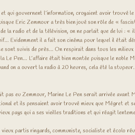
t qui gouvernent l’information, croyaient avoir trouvé le
 puisque Eric Zemmour a très bien joué son rôle de « fascis
 la radio et de la télévision, on ne parlait que de lui : « i
 juif… Evidemment il a fait son cinéma pour lequel il était 
sont suivis de près… On respirait dans tous les milieux b
e la Le Pen… L’affaire était bien montée puisque le noble
nd on a ouvert la radio à 20 heures, cela été la stupeur
y avait pas eu Zemmour, Marine Le Pen serait arrivée avan
tional et ils pensaient avoir trouvé mieux que Mégret et 
ieux pays qui a ses vieilles traditions et qui réagit lent
vieux partis ringards, communiste, socialiste et écolo réu