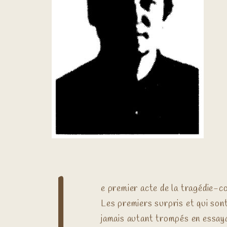
L
e premier acte de la tragédie-co
Les premiers surpris et qui son
jamais autant trompés en essay