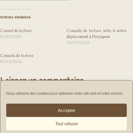
Articles similaires
Conseil de lecture
Conseils de lecture suite à notre
19/10/2025
déplacement à Perpignan
07/07/2022
Conseils de lecture
19/07/2026
Laisser un commentaire
vous connecter
Vous devez
pour publier un commentaire.
Nous utilisons des cookies pour optimiser notre site web et notre service.
Navigation
Accepter
de
PRÉCÉDENT
SUIVANT
l’article
Tout refuser
Previous
Next
post:
post:
Association MEMOIRE DE NOTRE TEMPS - 7 rue du Romarin