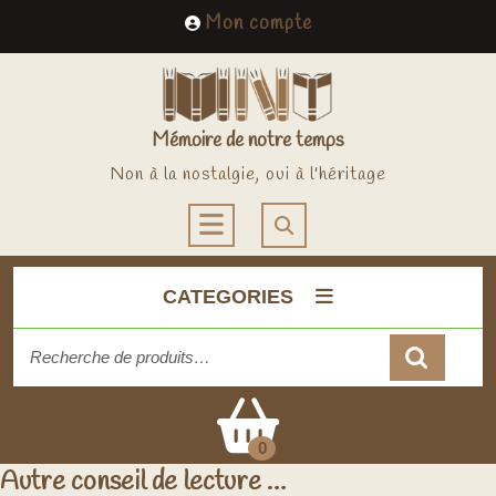
Skip
My
Mon compte
to
Account
content
Mémoire de notre temps
Non à la nostalgie, oui à l'héritage
Open
Button
CATEGORIES
Recherche
pour :
Cart
0
Autre conseil de lecture …