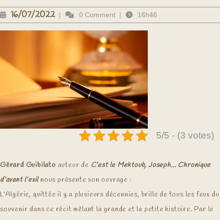
16/07/2022
16/07/2022
|
0 Comment
|
16h46
5/5 - (3 votes)
Gérard Guibilato
auteur de
C’est le Mektoub, Joseph… Chronique
d’avant l’exil
nous présente son ouvrage :
L’Algérie, quittée il y a plusieurs décennies, brille de tous les feux du
souvenir dans ce récit mêlant la grande et la petite histoire. Par le