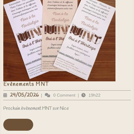
Evènements
Evènements MNT
MNT
24/05/2026
24/05/2026
|
0 Comment
|
19h22
Prochain évènement MNT sur Nice
Voir
Voir plus ...
plus
...