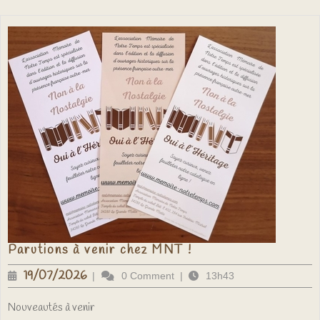
Parutions
Parutions à venir chez MNT !
à
venir
19/07/2026
19/07/2026
|
0 Comment
|
13h43
chez
MNT
!
Nouveautés à venir