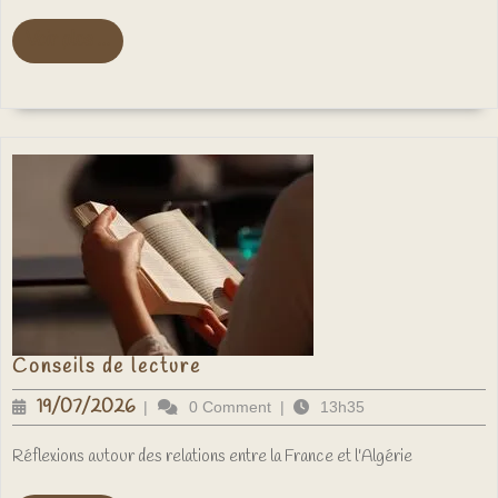
Voir
Voir plus ...
plus
...
Conseils
Conseils de lecture
de
lecture
19/07/2026
19/07/2026
|
0 Comment
|
13h35
Réflexions autour des relations entre la France et l'Algérie