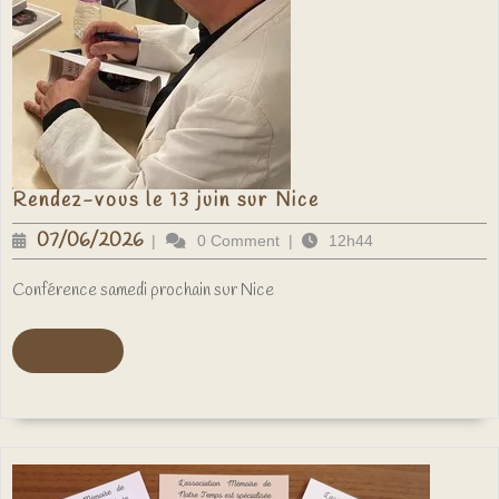
Rendez-
Rendez-vous le 13 juin sur Nice
vous
le
07/06/2026
07/06/2026
|
0 Comment
|
12h44
13
juin
sur
Conférence samedi prochain sur Nice
Nice
Voir
Voir plus ...
plus
...