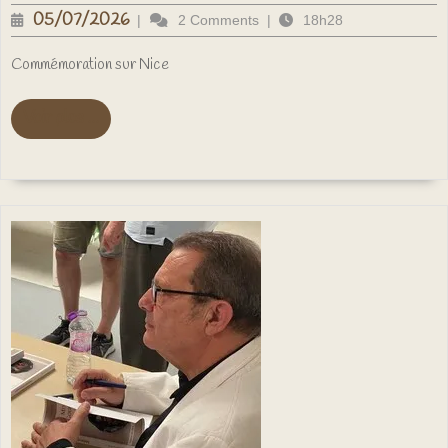
2026
05/07/2026
05/07/2026
|
2 Comments
|
18h28
à
Nice
Commémoration sur Nice
Voir
Voir plus ...
plus
...