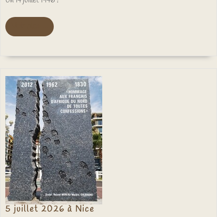
Un 14 juillet 1946 !
Voir
Voir plus ...
plus
...
5
5 juillet 2026 à Nice
juillet