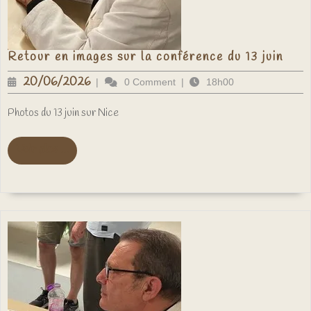
Ret
Retour en images sur la conférence du 13 juin
en
imag
20/06/2026
20/06/2026
|
0 Comment
|
18h00
sur
la
conf
Photos du 13 juin sur Nice
du
13
juin
Voir
Voir plus ...
plus
...