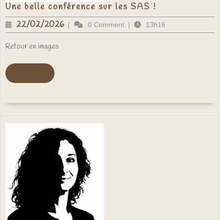
Une
Une belle conférence sur les SAS !
belle
conférence
22/02/2026
22/02/2026
|
0 Comment
|
13h16
sur
les
SAS
Retour en images
!
Voir
Voir plus ...
plus
...