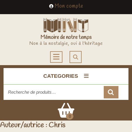
Skip
My
Mon compte
to
Account
content
Mémoire de notre temps
Non à la nostalgie, oui à l'héritage
Open
Button
CATEGORIES
Recherche
pour :
Cart
0
Auteur/autrice :
Chris