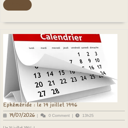
Voir
Voir plus ...
plus
...
Ephéméride
Ephéméride : le 14 juillet 1946
:
le
19/07/2026
19/07/2026
|
0 Comment
|
13h25
14
juillet
1946