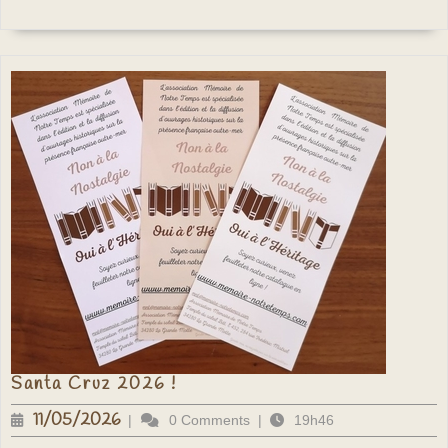
Santa
Santa Cruz 2026 !
Cruz
2026
11/05/2026
11/05/2026
|
0 Comments
|
19h46
!