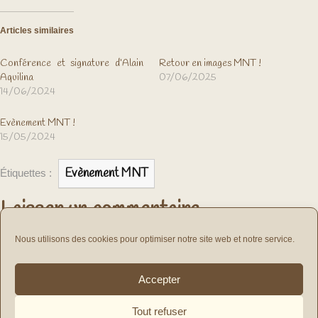
Articles similaires
Conférence et signature d’Alain
Retour en images MNT !
Aquilina
07/06/2025
14/06/2024
Evènement MNT !
15/05/2024
Evènement MNT
Étiquettes :
Laisser un commentaire
vous connecter
Vous devez
pour publier un commentaire.
Nous utilisons des cookies pour optimiser notre site web et notre service.
Navigation
Accepter
de
PRÉCÉDENT
SUIVANT
l’article
Tout refuser
Previous
Next