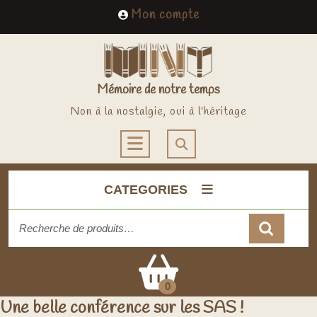
Skip
My
Mon compte
to
Account
content
Mémoire de notre temps
Non à la nostalgie, oui à l'héritage
Open
Button
CATEGORIES
Recherche
pour :
Cart
0
Une belle conférence sur les SAS !