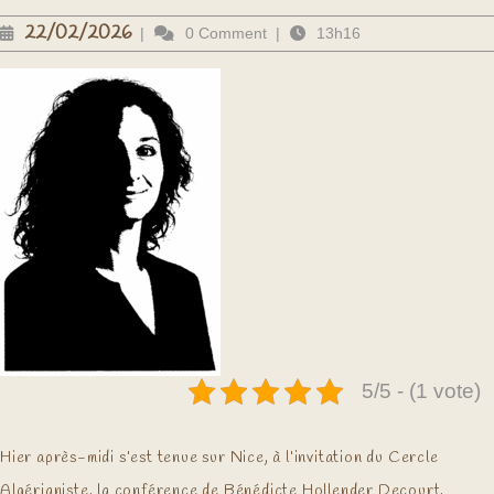
22/02/2026
22/02/2026
|
0 Comment
|
13h16
5/5 - (1 vote)
Hier après-midi s’est tenue sur Nice, à l’invitation du Cercle
Algérianiste, la conférence de Bénédicte Hollender Decourt,