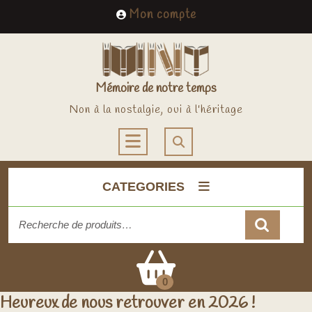
Skip
My
Mon compte
to
Account
content
Mémoire de notre temps
Non à la nostalgie, oui à l'héritage
Open
Button
CATEGORIES
Recherche
pour :
Cart
0
Heureux de nous retrouver en 2026 !