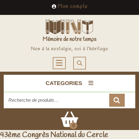
Skip
My
Mon compte
to
Account
content
Mémoire de notre temps
Non à la nostalgie, oui à l'héritage
Open
Button
CATEGORIES
Recherche
pour :
Cart
0
43ème Congrès National du Cercle