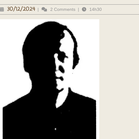
30/12/2024
30/12/2024
|
2 Comments
|
14h30