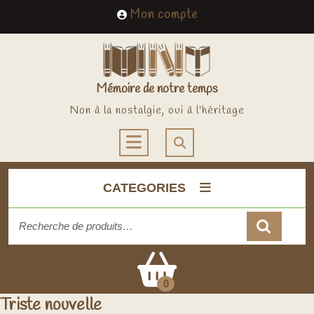
Skip
My
Mon compte
to
Account
content
Mémoire de notre temps
Non à la nostalgie, oui à l'héritage
Open
Button
CATEGORIES
Recherche
pour :
Cart
0
Triste nouvelle