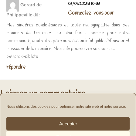
05/01/2025 à 10h58
Gerard de
Connectez-vous pour
Philippeville
dit :
Mes sincères condoléances et toute ma sympathie dans ces
moments de tristesse -au plan familial comme pour notre
communauté, dont votre père aura été un infatigable défenseur et
messager de la mémoire. Merci de poursuivre son combat.
Gérard Guibilato
répondre
Laisser un commentaire
vous connecter
Vous devez
pour publier un commentaire.
Nous utilisons des cookies pour optimiser notre site web et notre service.
Navigation
Accepter
de
PRÉCÉDENT
SUIVANT
l’article