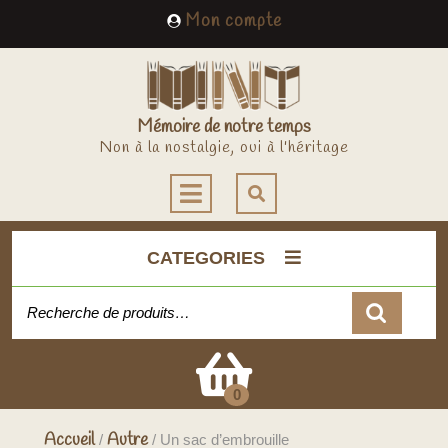
Skip
My
Mon compte
to
Account
content
Mémoire de notre temps
Non à la nostalgie, oui à l'héritage
Open
Button
CATEGORIES
Recherche pour :
Cart
0
Accueil
Autre
/
/ Un sac d’embrouille