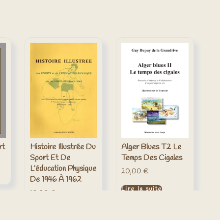
Histoire Illustrée Du
rt
Alger Blues T2 Le
Sport Et De
Temps Des Cigales
L’éducation Physique
20,00
€
De 1946 À 1962
Lire la suite
10,00
€