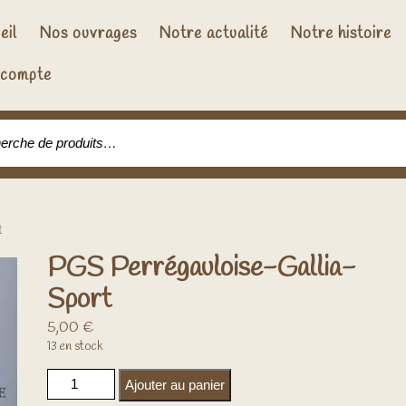
eil
Nos ouvrages
Notre actualité
Notre histoire
compte
che pour :
t
PGS Perrégauloise-Gallia-
Sport
5,00
€
13 en stock
quantité de PGS Perrégauloise-Gallia-Sport
Ajouter au panier