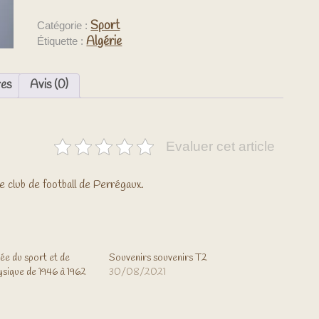
Sport
Catégorie :
Algérie
Étiquette :
res
Avis (0)
Evaluer cet article
re club de football de Perrégaux.
rée du sport et de
Souvenirs souvenirs T2
ysique de 1946 à 1962
30/08/2021