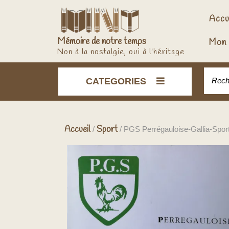
Skip
to
Accu
content
Mémoire de notre temps
Mon 
Non à la nostalgie, oui à l'héritage
Recher
CATEGORIES
Accueil
Sport
/
/ PGS Perrégauloise-Gallia-Spor