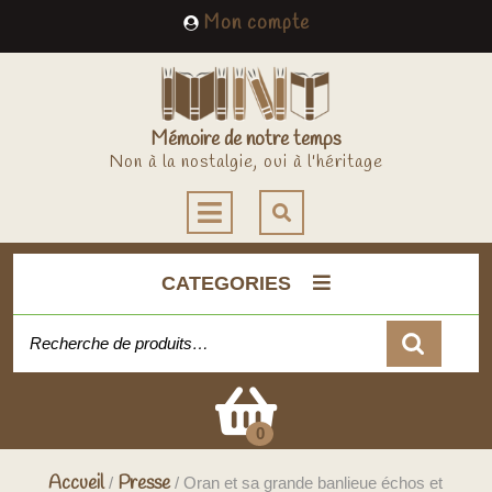
Skip
My
Mon compte
to
Account
content
Mémoire de notre temps
Non à la nostalgie, oui à l'héritage
Open
Button
CATEGORIES
Recherche pour :
Cart
0
Accueil
Presse
/
/ Oran et sa grande banlieue échos et