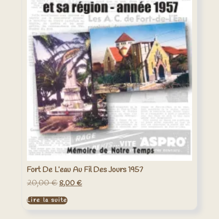
Fort De L’eau Au Fil Des Jours 1957
20,00
€
Le
Le
8,00
€
prix
prix
initial
actuel
Lire la suite
était :
est :
20,00 €.
8,00 €.