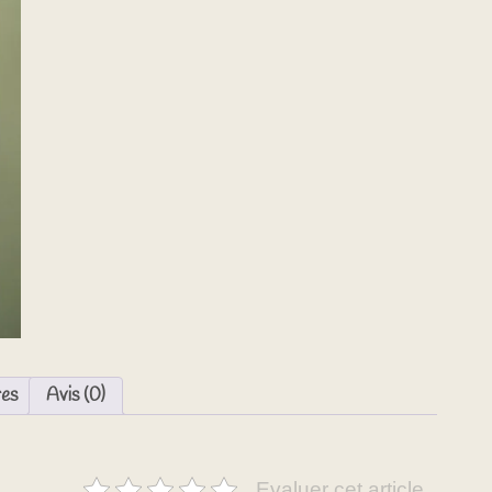
res
Avis (0)
Evaluer cet article