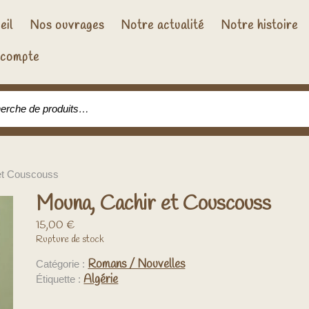
eil
Nos ouvrages
Notre actualité
Notre histoire
compte
che pour :
et Couscouss
Mouna, Cachir et Couscouss
15,00
€
Rupture de stock
Romans / Nouvelles
Catégorie :
Algérie
Étiquette :