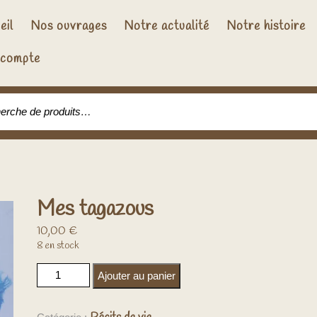
eil
Nos ouvrages
Notre actualité
Notre histoire
compte
che pour :
Mes tagazous
10,00
€
8 en stock
quantité de Mes tagazous
Ajouter au panier