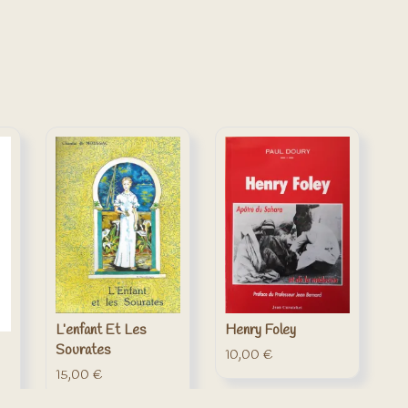
L’enfant Et Les
Henry Foley
Sourates
10,00
€
15,00
€