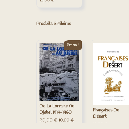
15,00
€
Produits Similaires
Promo !
De La Lorraine Au
Françaises Du
Djebel 1914-1960
Désert
20,00
€
Le
Le
10,00
€
12,00
€
prix
prix