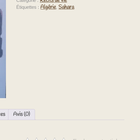
Récits de vie
Catégorie :
Algérie
Sahara
Étiquettes :
,
res
Avis (0)