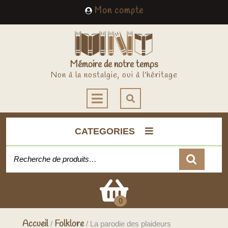
Skip
My
Mon compte
to
Account
content
Mémoire de notre temps
Non à la nostalgie, oui à l'héritage
Open
Button
CATEGORIES
Recherche pour :
Cart
0
Accueil
Folklore
/
/ La parodie des plaideurs