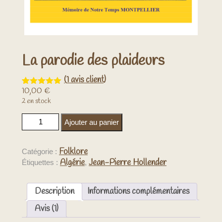
La parodie des plaideurs
(
1
avis client)
10,00
€
Noté
1
5.00
sur 5
2 en stock
basé sur
notation
quantité de La parodie des plaideurs
client
Ajouter au panier
Folklore
Catégorie :
Algérie
Jean-Pierre Hollender
Étiquettes :
,
Description
Informations complémentaires
Avis (1)