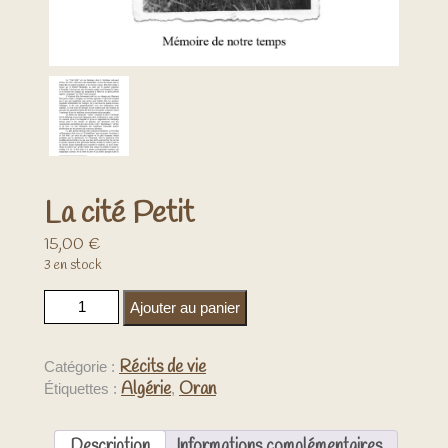
La cité Petit
15,00
€
3 en stock
quantité de La cité Petit
Ajouter au panier
Récits de vie
Catégorie :
Algérie
Oran
Étiquettes :
,
Description
Informations complémentaires