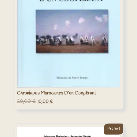
Chroniques Marocaines D’un Coopérant
20,00
€
Le
Le
10,00
€
prix
prix
initial
actuel
était :
est :
20,00 €.
10,00 €.
Promo !