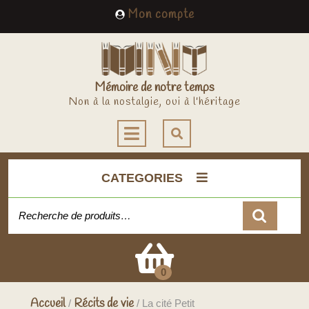
Skip
My
Mon compte
to
Account
content
Mémoire de notre temps
Non à la nostalgie, oui à l'héritage
Open
Button
CATEGORIES
Recherche pour :
Cart
0
Accueil
Récits de vie
/
/ La cité Petit