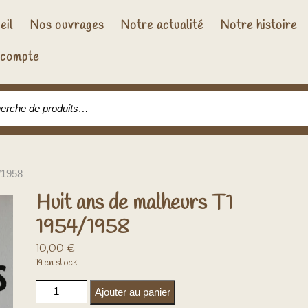
eil
Nos ouvrages
Notre actualité
Notre histoire
compte
che pour :
/1958
Huit ans de malheurs T1
1954/1958
10,00
€
19 en stock
quantité de Huit ans de malheurs T1 1954/1958
Ajouter au panier