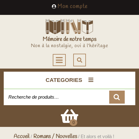
Skip
My
Mon compte
to
Account
content
Mémoire de notre temps
Non à la nostalgie, oui à l'héritage
Open
Button
CATEGORIES
Recherche pour :
Cart
0
Accueil
Romans / Nouvelles
/
/ Et alors et voilà !