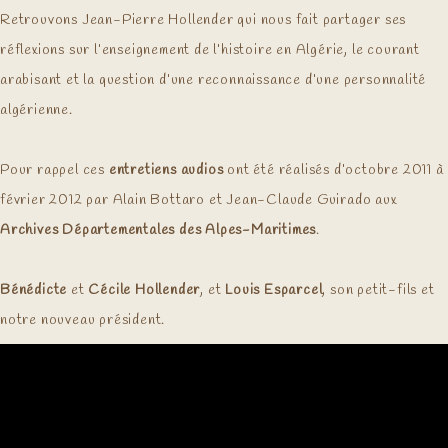
Retrouvons Jean-Pierre Hollender qui nous fait partager ses
réflexions sur l’enseignement de l’histoire en Algérie, le courant
arabisant et la question d’une reconnaissance d’une personnalité
algérienne.
Pour rappel ces
entretiens audios
ont été réalisés d’octobre 2011 à
février 2012 par Alain Bottaro et Jean-Claude Guirado aux
Archives Départementales des Alpes-Maritimes
.
Bénédicte
et
Cécile Hollender
, et
Louis Esparcel
, son petit-fils et
notre nouveau président.