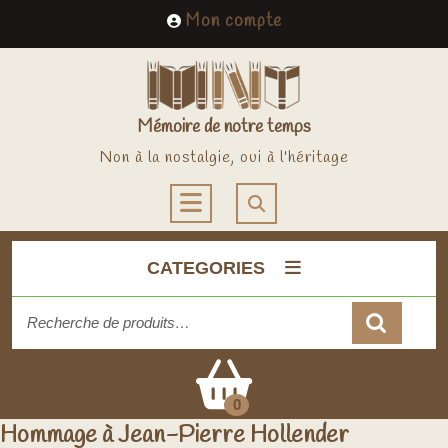
Skip
My
Mon compte
to
Account
content
Mémoire de notre temps
Non à la nostalgie, oui à l'héritage
Open
Button
CATEGORIES
Recherche
pour :
Cart
0
Hommage à Jean-Pierre Hollender