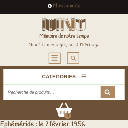
Skip
My
Mon compte
to
Account
content
Mémoire de notre temps
Non à la nostalgie, oui à l'héritage
Open
Button
CATEGORIES
Recherche
pour :
Cart
0
Ephéméride : le 7 février 1956