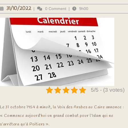
31/10/2022
31/10/2022
|
0 Comment
|
9h00
5/5 - (3 votes)
Le 31 octobre 1954 à minuit, la Voix des Arabes au Caire annonce :
« Commence aujourd’hui un grand combat pour l’Islam qui ne
s’arrêtera qu’à Poitiers ».