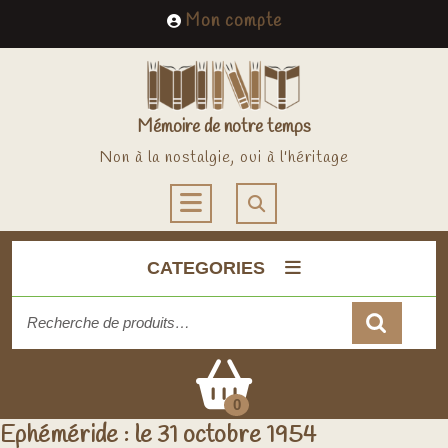
Skip
My
Mon compte
to
Account
content
Mémoire de notre temps
Non à la nostalgie, oui à l'héritage
Open
Button
CATEGORIES
Recherche
pour :
Cart
0
Ephéméride : le 31 octobre 1954