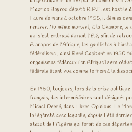
d’hystérique et de fou par le communiste Gu
Maurice Bayrou député R.P.F. est hostile à
Faure de mars à octobre 1955, il démissionn
rentrer. Au même moment, à la Chambre, le
qui s’est embrasé durant l’été, afin de retrou
A propos de l’Afrique, les gaullistes à l’ins
fédéralisme ; ainsi René Capitant en 1950 fa
organismes fédéraux [en Afrique] sera réduit
fédérale étant vue comme le frein à la dissoc
En 1950, toujours, lors de la crise politi
français, des intermédiaires sont désignés p
Michel Debré, dans Libres Opinions, Le Monde
la légèreté avec laquelle, depuis l’été dernie
statut de l’Algérie qui ferait de ces départ