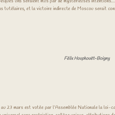
elques uns seraient mus par de mystérieuses intentions… q
ns tutélaires, et la victoire indirecte de Moscou serait co
Félix Houphouët-Boigny
2 au 23 mars est votée par l’Assemblée Nationale la loi-c