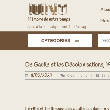
Skip
to
content
Accu
Mémoire de notre temps
Mon 
Non à la nostalgie, oui à l'héritage
Reche
CATEGORIES
pour :
De Gaulle et les Décolonisations, 
11/05/2024
11/05/2024
|
0 Comments
|
17h0
Le rôle et l’influence des gaullistes dans la v