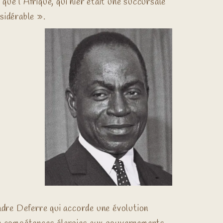
ue l’Afrique, qui hier était une succursale
nsidérable ».
adre Deferre qui accorde une évolution