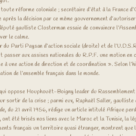
yot.
 toute réforme coloniale ; secrétaire d’état à la France
e après la décision par ce même gouvernement d’autoriser
 député gaulliste Closterman essaie de convaincre l’As
ver le calme.
tar du Parti Paysan d’action sociale (droite) et de l’U.D.S
it passer aux assises nationales du R.P.F. une motion en 
e à une action de direction et de coordination ». Selon l
iation de l’ensemble français dans le monde.
que qui oppose Houphouët-Boigny leader du Rassemblement
our sortir de la crise ; parmi eux, Raphaël Saller, gaullis
, du 21 avril 1956, rédige un article intitulé Afrique perd
r, ont été brisés nos liens avec le Maroc et la Tunisie, la l
ements français un territoire quasi étranger, montrent qu