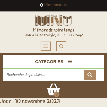
Skip
My
Mon compte
to
Account
content
Mémoire de notre temps
Non à la nostalgie, oui à l'héritage
Open
Button
CATEGORIES
Recherche
pour :
Cart
0
Jour :
10 novembre 2023