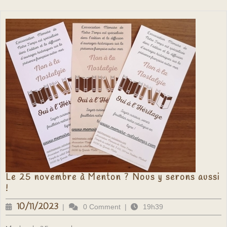
Le 25 novembre à Menton ? Nous y serons aussi
Le
!
25
novembre
10/11/2023
10/11/2023
|
0 Comment
|
19h39
à
Menton