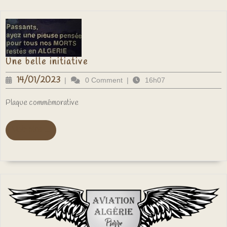
Une
Une belle initiative
belle
initiative
14/01/2023
14/01/2023
|
0 Comment
|
16h07
Plaque commémorative
Voir
Voir plus ...
plus
...