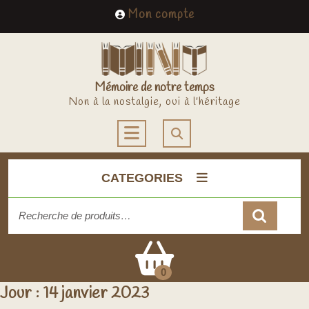
Skip
My
Mon compte
to
Account
content
Mémoire de notre temps
Non à la nostalgie, oui à l'héritage
Open
Button
CATEGORIES
Recherche
pour :
Cart
0
Jour :
14 janvier 2023