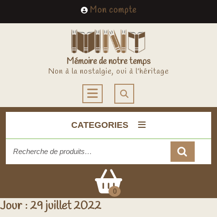
Skip
My
Mon compte
to
Account
content
Mémoire de notre temps
Non à la nostalgie, oui à l'héritage
Open
Button
CATEGORIES
Recherche
pour :
Cart
0
Jour :
29 juillet 2022