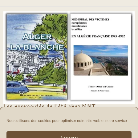
Les
Les nouveautés de l’été chez MNT
nouveautés
de
29/07/2022
29/07/2022
|
0 Comment
|
19h13
l’été
Nous utilisons des cookies pour optimiser notre site web et notre service.
chez
MNT
Voir
Voir plus ...